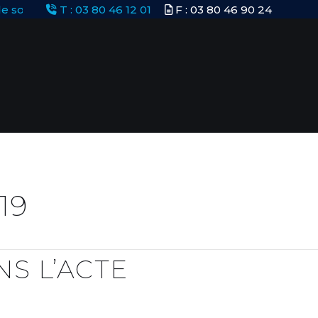
 société à prépondérance immobilière : désormais obligatoi
T : 03 80 46 12 01
F : 03 80 46 90 24
19
S L’ACTE